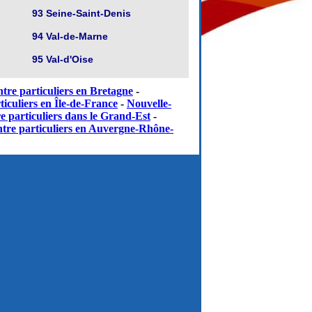
93 Seine-Saint-Denis
94 Val-de-Marne
95 Val-d'Oise
tre particuliers en Bretagne
-
iculiers en Île-de-France
-
Nouvelle-
e particuliers dans le Grand-Est
-
tre particuliers en Auvergne-Rhône-