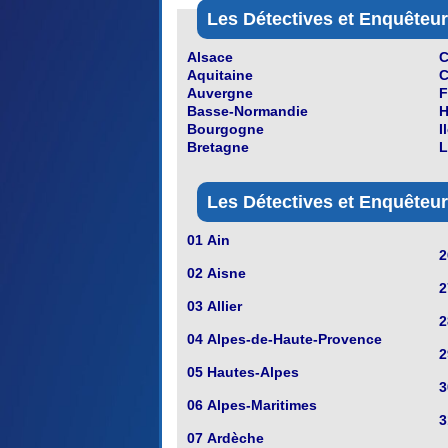
Les Détectives et Enquêteur
Alsace
C
Aquitaine
C
Auvergne
F
Basse-Normandie
H
Bourgogne
I
Bretagne
L
Les Détectives et Enquêteur
01 Ain
2
02 Aisne
2
03 Allier
2
04 Alpes-de-Haute-Provence
2
05 Hautes-Alpes
3
06 Alpes-Maritimes
3
07 Ardèche