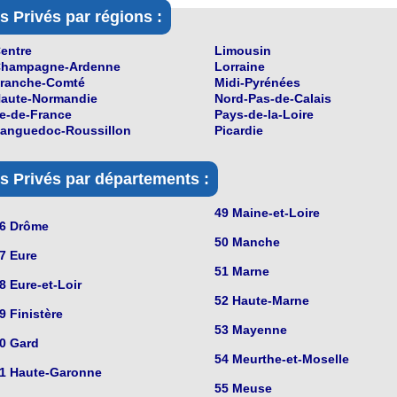
s Privés par régions :
entre
Limousin
hampagne-Ardenne
Lorraine
ranche-Comté
Midi-Pyrénées
aute-Normandie
Nord-Pas-de-Calais
le-de-France
Pays-de-la-Loire
anguedoc-Roussillon
Picardie
s Privés par départements :
49 Maine-et-Loire
6 Drôme
50 Manche
7 Eure
51 Marne
8 Eure-et-Loir
52 Haute-Marne
9 Finistère
53 Mayenne
0 Gard
54 Meurthe-et-Moselle
1 Haute-Garonne
55 Meuse