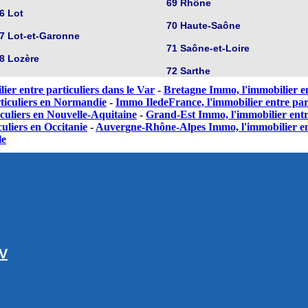
69 Rhône
6 Lot
70 Haute-Saône
7 Lot-et-Garonne
71 Saône-et-Loire
8 Lozère
72 Sarthe
ier entre particuliers dans le Var
-
Bretagne Immo, l'immobilier en
ticuliers en Normandie
-
Immo IledeFrance, l'immobilier entre part
culiers en Nouvelle-Aquitaine
-
Grand-Est Immo, l'immobilier entr
uliers en Occitanie
-
Auvergne-Rhône-Alpes Immo, l'immobilier en
le
GV