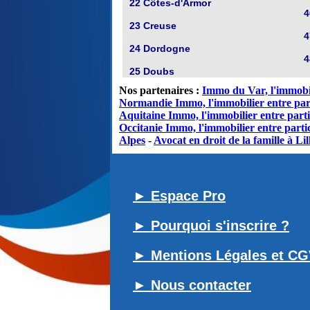
22 Côtes-d'Armor
4
23 Creuse
4
24 Dordogne
4
25 Doubs
Nos partenaires :
Immo du Var, l'immobil
Normandie Immo, l'immobilier entre par
Aquitaine Immo, l'immobilier entre parti
Occitanie Immo, l'immobilier entre partic
Alpes
-
Avocat en droit de la famille à Lil
► Espace Pro
► Pourquoi s'inscrire ?
► Mentions Légales et C
► Nous contacter