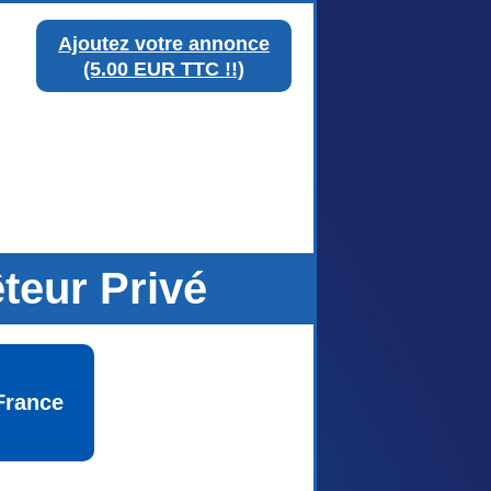
Ajoutez votre annonce
(5.00 EUR TTC !!)
teur Privé
France