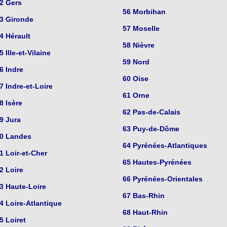
2 Gers
56 Morbihan
3 Gironde
57 Moselle
4 Hérault
58 Nièvre
5 Ille-et-Vilaine
59 Nord
6 Indre
60 Oise
7 Indre-et-Loire
61 Orne
8 Isère
62 Pas-de-Calais
9 Jura
63 Puy-de-Dôme
0 Landes
64 Pyrénées-Atlantiques
1 Loir-et-Cher
65 Hautes-Pyrénées
2 Loire
66 Pyrénées-Orientales
3 Haute-Loire
67 Bas-Rhin
4 Loire-Atlantique
68 Haut-Rhin
5 Loiret