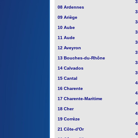
3
08 Ardennes
3
09 Ariège
3
10 Aube
3
11 Aude
3
12 Aveyron
3
13 Bouches-du-Rhône
3
14 Calvados
3
15 Cantal
4
16 Charente
4
17 Charente-Maritime
4
18 Cher
4
19 Corrèze
4
21 Côte-d'Or
4