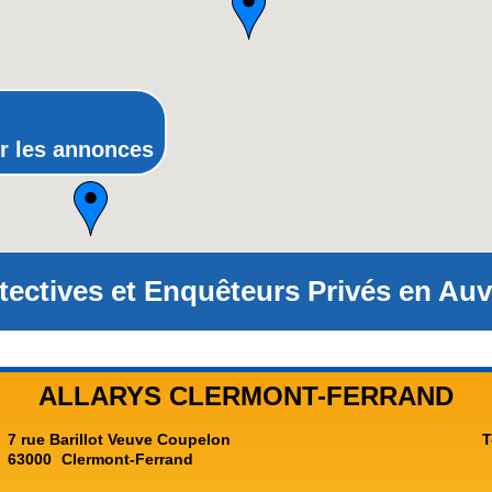
Poitou-Charentes
Provence-Alpes-Côte-d'Azur(p
Rhône-Alpes
r les annonces
tectives et Enquêteurs Privés en Auv
ALLARYS CLERMONT-FERRAND
7 rue Barillot Veuve Coupelon
T
63000
Clermont-Ferrand