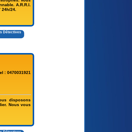
imitrophes. Vous
nable. A.R.R.I.
7 24h/24.
es Détectives
el : 0470031921
Nous disposons
lier. Nous vous