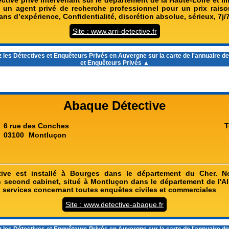
tive privé intervenant sur le département de la Haute-Loire et l
 un agent privé de recherche professionnel pour un prix raison
s d’expérience, Confidentialité, discrétion absolue, sérieux, 7j/
Site : www.arri-detective.fr
 les
Détectives et Enquêteurs Privés en Auvergne
sur la carte de l'annuaire d
et Enquêteurs Privés ▲
Abaque Détective
6 rue des Conches
T
03100
Montluçon
ive est installé à Bourges dans le département du Cher. 
 second cabinet, situé à Montluçon dans le département de l'Al
services concernant toutes enquêtes civiles et commerciales
Site : www.detective-abaque.fr