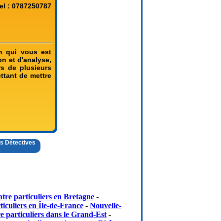
el : 0787250787
n qui vous est
n et d'analyse,
rs de plusieurs
ttant de mettre
es Détectives
tre particuliers en Bretagne
-
iculiers en Île-de-France
-
Nouvelle-
e particuliers dans le Grand-Est
-