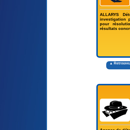
ALLARYS Déte
investigation
pour résoluti
résultats concr
▲ Retrouvez