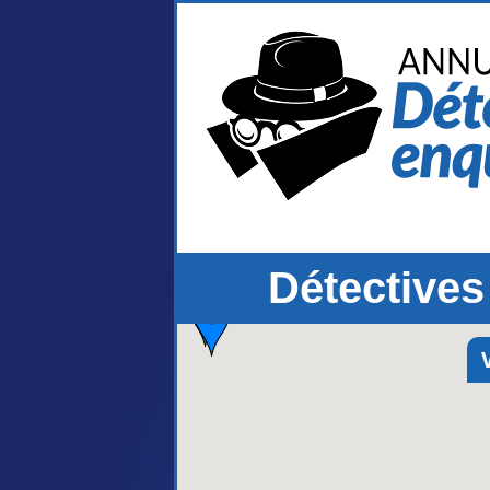
Détectives
V