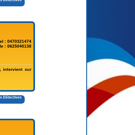
es Détectives
el : 0470321474
le : 0625040138
, intervient sur
es Détectives