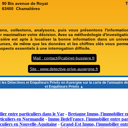
90 Bis avenue de Royat
T
63400
Chamalières
ons, collectons, analysons, puis vous présentons l'informatio
r maximaliser votre décision. Avec sa méthodologie d'investigatio
sière est apte à localiser la bonne information dans un unive
ources, de même que les données et les chiffres clés vous perme
aspects essentiels à une interrogation difficile.
Mail : contact@cabinet-bussiere.fr
Site : www.detective-prive-auvergne.fr
 les
Détectives et Enquêteurs Privés en Auvergne
sur la carte de l'annuaire d
et Enquêteurs Privés ▲
ier entre particuliers dans le Var
-
Bretagne Immo, l'immobilier en
ticuliers en Normandie
-
Immo IledeFrance, l'immobilier entre part
culiers en Nouvelle-Aquitaine
-
Grand-Est Immo, l'immobilier entr