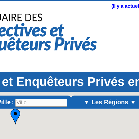
(Il y a actu
 et Enquêteurs Privés 
ille :
▼ Les Régions ▼
Alsace
Aquitaine
Auvergne