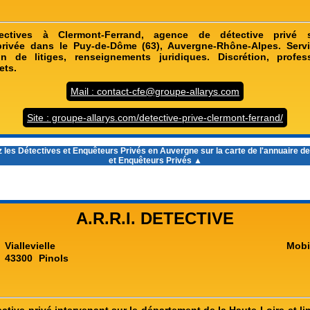
ctives à Clermont-Ferrand, agence de détective privé s
 privée dans le Puy-de-Dôme (63), Auvergne-Rhône-Alpes. Servi
on de litiges, renseignements juridiques. Discrétion, profes
ets.
Mail : contact-cfe@groupe-allarys.com
Site : groupe-allarys.com/detective-prive-clermont-ferrand/
 les
Détectives et Enquêteurs Privés en Auvergne
sur la carte de l'annuaire d
et Enquêteurs Privés ▲
A.R.R.I. DETECTIVE
Viallevielle
Mobi
43300
Pinols