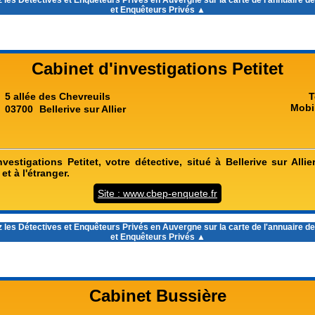
 les
Détectives et Enquêteurs Privés en Auvergne
sur la carte de l'annuaire d
et Enquêteurs Privés ▲
Cabinet d'investigations Petitet
5 allée des Chevreuils
T
Mobi
03700
Bellerive sur Allier
vestigations Petitet, votre détective, situé à Bellerive sur Allier
et à l'étranger.
Site : www.cbep-enquete.fr
 les
Détectives et Enquêteurs Privés en Auvergne
sur la carte de l'annuaire d
et Enquêteurs Privés ▲
Cabinet Bussière