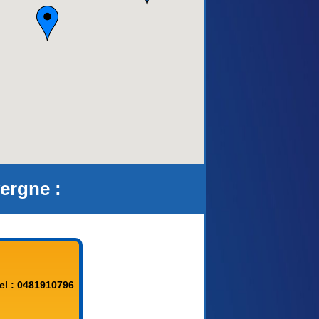
aca)
ergne :
el : 0481910796